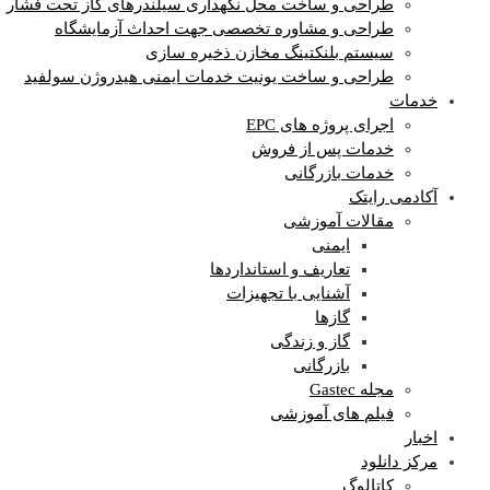
طراحی و ساخت محل نگهداری سیلندرهای گاز تحت فشار
طراحی و مشاوره تخصصی جهت احداث آزمایشگاه
سیستم بلنکتینگ مخازن ذخیره سازی
طراحی و ساخت یونیت خدمات ایمنی هیدروژن سولفید
خدمات
اجرای پروژه های EPC
خدمات پس از فروش
خدمات بازرگانی
آکادمی رایتک
مقالات آموزشی
ایمنی
تعاریف و استانداردها
آشنایی با تجهیزات
گازها
گاز و زندگی
بازرگانی
مجله Gastec
فیلم های آموزشی
اخبار
مرکز دانلود
کاتالوگ