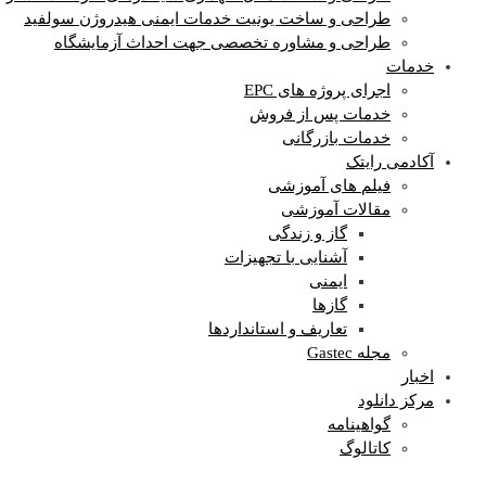
طراحی و ساخت یونیت خدمات ایمنی هیدروژن سولفید
طراحی و مشاوره تخصصی جهت احداث آزمایشگاه
خدمات
اجرای پروژه های EPC
خدمات پس از فروش
خدمات بازرگانی
آکادمی رایتک
فیلم های آموزشی
مقالات آموزشی
گاز و زندگی
آشنایی با تجهیزات
ایمنی
گازها
تعاریف و استانداردها
مجله Gastec
اخبار
مرکز دانلود
گواهینامه
کاتالوگ