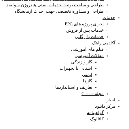
طراحی و ساخت یونیت خدمات ایمنی هیدروژن سولفید
طراحی و مشاوره تخصصی جهت احداث آزمایشگاه
خدمات
اجرای پروژه های EPC
خدمات پس از فروش
خدمات بازرگانی
آکادمی رایتک
فیلم های آموزشی
مقالات آموزشی
گاز و زندگی
آشنایی با تجهیزات
ایمنی
گازها
تعاریف و استانداردها
مجله Gastec
اخبار
مرکز دانلود
گواهینامه
کاتالوگ