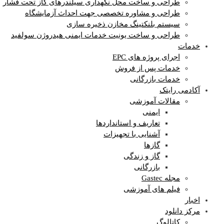
طراحی و ساخت محل نگهداری سیلندرهای گاز تحت فشار
طراحی و مشاوره تخصصی جهت احداث آزمایشگاه
سیستم بلنکتینگ مخازن ذخیره سازی
طراحی و ساخت یونیت خدمات ایمنی هیدروژن سولفید
خدمات
اجرای پروژه های EPC
خدمات پس از فروش
خدمات بازرگانی
آکادمی رایتک
مقالات آموزشی
ایمنی
تعاریف و استانداردها
آشنایی با تجهیزات
گازها
گاز و زندگی
بازرگانی
مجله Gastec
فیلم های آموزشی
اخبار
مرکز دانلود
کاتالوگ