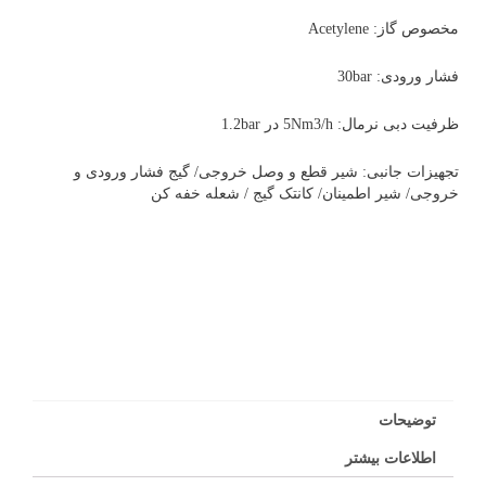
مخصوص گاز: Acetylene
فشار ورودی: 30bar
ظرفیت دبی نرمال: 5Nm3/h در 1.2bar
تجهیزات جانبی: شیر قطع و وصل خروجی/ گیج فشار ورودی و
خروجی/ شیر اطمینان/ کانتک گیج / شعله خفه کن
توضیحات
اطلاعات بیشتر