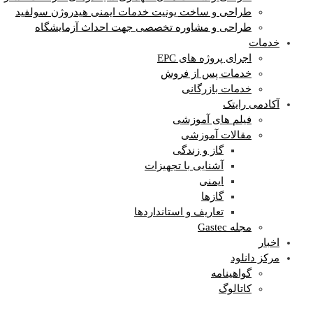
طراحی و ساخت یونیت خدمات ایمنی هیدروژن سولفید
طراحی و مشاوره تخصصی جهت احداث آزمایشگاه
خدمات
اجرای پروژه های EPC
خدمات پس از فروش
خدمات بازرگانی
آکادمی رایتک
فیلم های آموزشی
مقالات آموزشی
گاز و زندگی
آشنایی با تجهیزات
ایمنی
گازها
تعاریف و استانداردها
مجله Gastec
اخبار
مرکز دانلود
گواهینامه
کاتالوگ