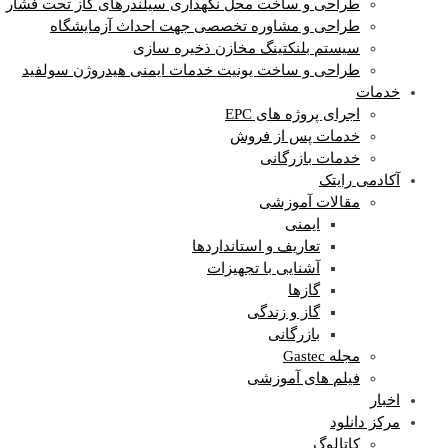
طراحی و ساخت محل نگهداری سیلندرهای گاز تحت فشار
طراحی و مشاوره تخصصی جهت احداث آزمایشگاه
سیستم بلنکتینگ مخازن ذخیره سازی
طراحی و ساخت یونیت خدمات ایمنی هیدروژن سولفید
خدمات
اجرای پروژه های EPC
خدمات پس از فروش
خدمات بازرگانی
آکادمی رایتک
مقالات آموزشی
ایمنی
تعاریف و استانداردها
آشنایی با تجهیزات
گازها
گاز و زندگی
بازرگانی
مجله Gastec
فیلم های آموزشی
اخبار
مرکز دانلود
کاتالوگ