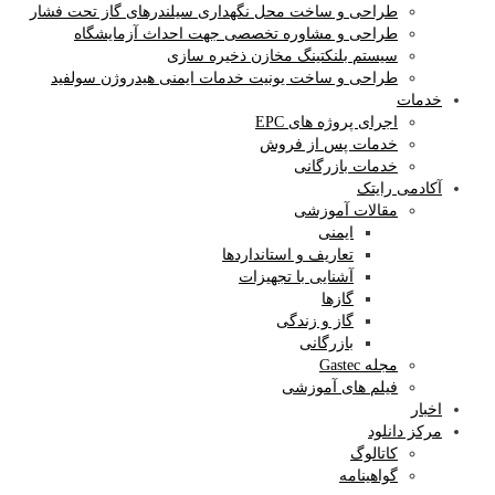
طراحی و ساخت محل نگهداری سیلندرهای گاز تحت فشار
طراحی و مشاوره تخصصی جهت احداث آزمایشگاه
سیستم بلنکتینگ مخازن ذخیره سازی
طراحی و ساخت یونیت خدمات ایمنی هیدروژن سولفید
خدمات
اجرای پروژه های EPC
خدمات پس از فروش
خدمات بازرگانی
آکادمی رایتک
مقالات آموزشی
ایمنی
تعاریف و استانداردها
آشنایی با تجهیزات
گازها
گاز و زندگی
بازرگانی
مجله Gastec
فیلم های آموزشی
اخبار
مرکز دانلود
کاتالوگ
گواهینامه