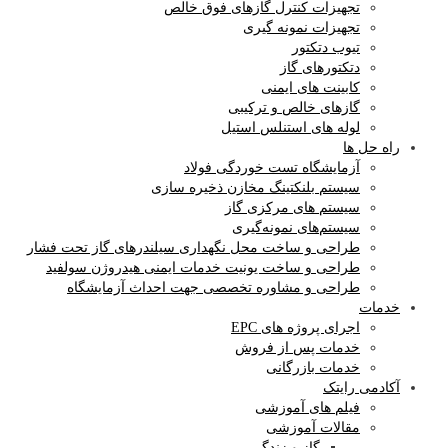
تجهیزات کنترل گازهای فوق خالص
تجهیزات نمونه گیری
تیوب دتکتور
دتکتورهای گاز
کابینت های ایمنی
گازهای خالص و ترکیبی
لوله های استنلس استیل
راه حل ها
آزمایشگاه‌ تست خوردگی فولاد
سیستم بلنکتینگ مخازن ذخیره سازی
سیستم های مرکزی گاز
سیستم‌های نمونه‌گیری
طراحی و ساخت محل نگهداری سیلندرهای گاز تحت فشار
طراحی و ساخت یونیت خدمات ایمنی هیدروژن سولفید
طراحی و مشاوره تخصصی جهت احداث آزمایشگاه
خدمات
اجرای پروژه های EPC
خدمات پس از فروش
خدمات بازرگانی
آکادمی رایتک
فیلم های آموزشی
مقالات آموزشی
گاز و زندگی