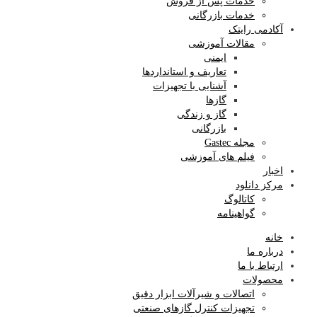
خدمات پس از فروش
خدمات بازرگانی
آکادمی رایتک
مقالات آموزشی
ایمنی
تعاریف و استانداردها
آشنایی با تجهیزات
گازها
گاز و زندگی
بازرگانی
مجله Gastec
فیلم های آموزشی
اخبار
مرکز دانلود
کاتالوگ
گواهینامه
خانه
درباره ما
ارتباط با ما
محصولات
اتصالات و شیرآلات ابزار دقیق
تجهیزات کنترل گازهای صنعتی