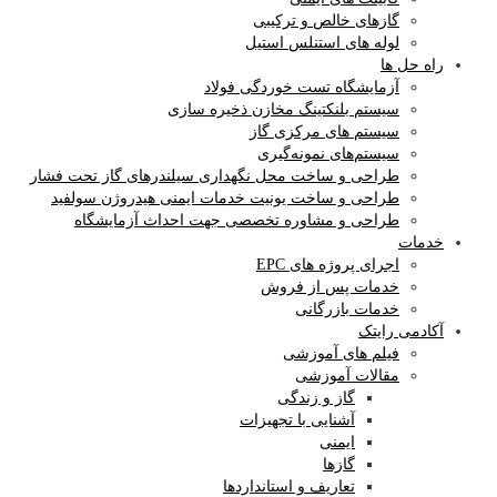
گازهای خالص و ترکیبی
لوله های استنلس استیل
راه حل ها
آزمایشگاه‌ تست خوردگی فولاد
سیستم بلنکتینگ مخازن ذخیره سازی
سیستم های مرکزی گاز
سیستم‌های نمونه‌گیری
طراحی و ساخت محل نگهداری سیلندرهای گاز تحت فشار
طراحی و ساخت یونیت خدمات ایمنی هیدروژن سولفید
طراحی و مشاوره تخصصی جهت احداث آزمایشگاه
خدمات
اجرای پروژه های EPC
خدمات پس از فروش
خدمات بازرگانی
آکادمی رایتک
فیلم های آموزشی
مقالات آموزشی
گاز و زندگی
آشنایی با تجهیزات
ایمنی
گازها
تعاریف و استانداردها