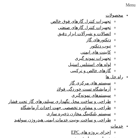
Menu
محصولات
تجهیزات کنترل گازهای فوق خالص
تجهیزات کنترل گازهای صنعتی
اتصالات و شیرآلات ابزار دقیق
دتکتورهای گاز
تیوب دتکتور
کابینت های ایمنی
تجهیزات نمونه گیری
لوله های استنلس استیل
گازهای خالص و ترکیبی
راه حل ها
سیستم های مرکزی گاز
آزمایشگاه‌ تست خوردگی فولاد
سیستم‌های نمونه‌گیری
طراحی و ساخت محل نگهداری سیلندرهای گاز تحت فشار
طراحی و مشاوره تخصصی جهت احداث آزمایشگاه
سیستم بلنکتینگ مخازن ذخیره سازی
طراحی و ساخت یونیت خدمات ایمنی هیدروژن سولفید
خدمات
اجرای پروژه های EPC