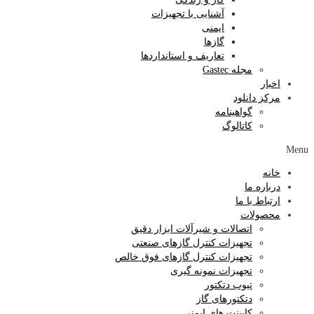
آشنایی با تجهیزات
ایمنی
گازها
تعاریف و استانداردها
مجله Gastec
اخبار
مرکز دانلود
گواهینامه
کاتالوگ
Menu
خانه
درباره ما
ارتباط با ما
محصولات
اتصالات و شیرآلات ابزار دقیق
تجهیزات کنترل گازهای صنعتی
تجهیزات کنترل گازهای فوق خالص
تجهیزات نمونه گیری
تیوب دتکتور
دتکتورهای گاز
کابینت های ایمنی