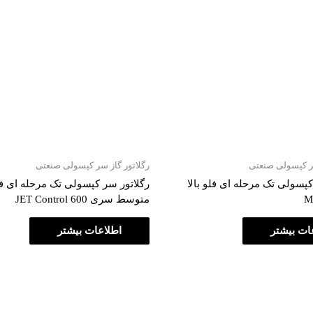
سر کپسولی صنعتی
رگلاتور گاز سر کپسولی صنعتی
کپسولی تک مرحله ای فلو بالا
رگلاتور سر کپسولی تک مرحله ای ف
متوسط سری JET Control 600
ات بیشتر
اطلاعات بیشتر