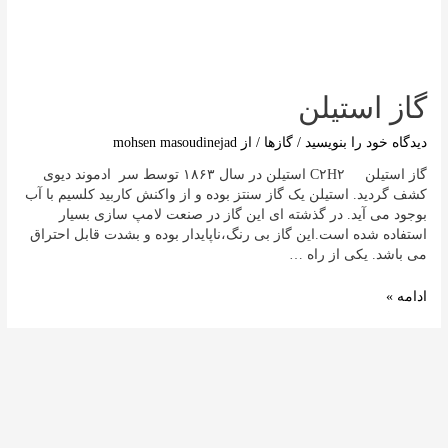
گاز استیلن
دیدگاه‌ خود را بنویسید
/
گازها
/ از
mohsen masoudinejad
گاز استیلن C۲H۲ استیلن در سال ۱۸۶۳ توسط سر ادموند دیوی
کشف گردید. استیلن یک گاز سنتز بوده و از واکنش کاربید کلسیم با آب
بوجود می آید. در گذشته ای این گاز در صنعت لامپ سازی بسیار
استفاده شده است.این گاز بی رنگ،‌ناپایدار بوده و بشدت قابل احتراق
می باشد. یکی از راه …
ادامه »